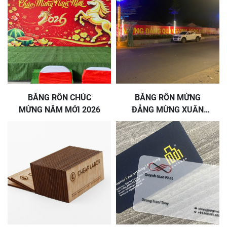
BĂNG RÔN CHÚC
BĂNG RÔN MỪNG
MỪNG NĂM MỚI 2026
ĐẢNG MỪNG XUÂN
BÍNH NGỌ