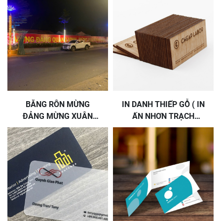
BĂNG RÔN MỪNG
IN DANH THIẾP GỖ ( IN
ĐẢNG MỪNG XUÂN
ẤN NHƠN TRẠCH
BÍNH NGỌ
ĐỒNG NAI )