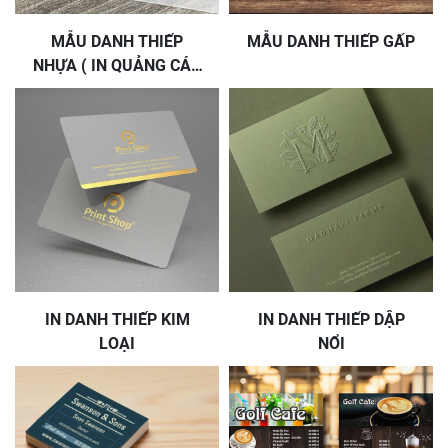
MẪU DANH THIẾP
MẪU DANH THIẾP GẤP
NHỰA ( IN QUẢNG CÁO
NHƠN TRẠCH
IN DANH THIẾP KIM
IN DANH THIẾP DẬP
LOẠI
NỔI