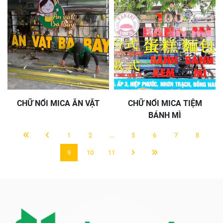
CHỮ NỔI MICA ĂN VẶT
CHỮ NỔI MICA TIỆM
BÁNH MÌ
1
2
...
5
6
7
8
9
10
11