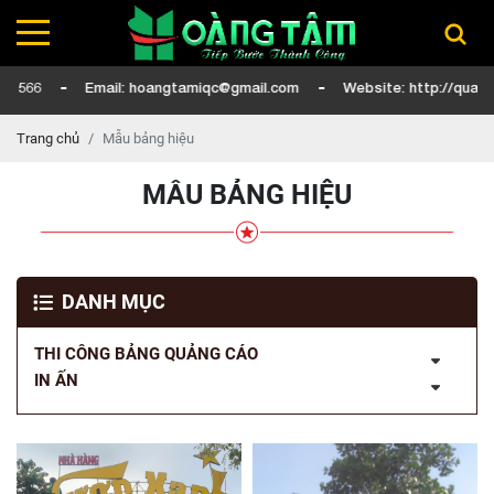
Email: hoangtamiqc@gmail.com
Website: http://quangcaoh
Trang chủ
Mẫu bảng hiệu
MẪU BẢNG HIỆU
DANH MỤC
THI CÔNG BẢNG QUẢNG CÁO
IN ẤN