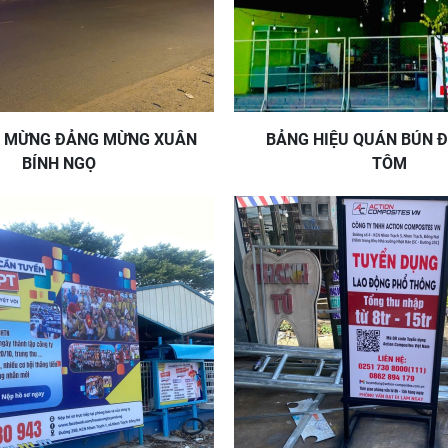
 MỪNG ĐẢNG MỪNG XUÂN
BẢNG HIỆU QUÁN BÚN 
BÍNH NGỌ
TÔM