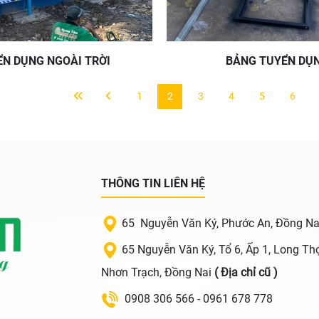
N DỤNG NGOÀI TRỜI
BẢNG TUYỂN DỤ
1
2
3
4
5
6
THÔNG TIN LIÊN HỆ
65 Nguyễn Văn Ký, Phước An, Đồng Na
65 Nguyễn Văn Ký, Tổ 6, Ấp 1, Long Thọ
Nhơn Trạch, Đồng Nai
( Địa chỉ cũ )
0908 306 566 - 0961 678 778