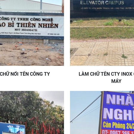
BẢNG CHỮ NỔI TÊN CÔNG TY
LÀM CHỮ TÊN CTY INOX
MÁY