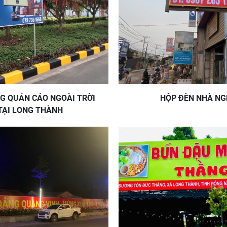
G QUẢN CÁO NGOÀI TRỜI
HỘP ĐÈN NHÀ NG
TẠI LONG THÀNH