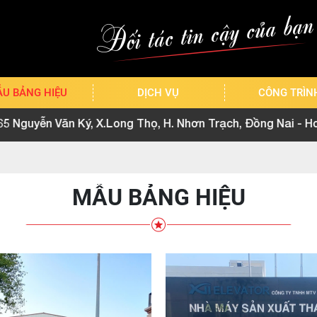
U BẢNG HIỆU
DỊCH VỤ
CÔNG TRÌN
ý, X.Long Thọ, H. Nhơn Trạch, Đồng Nai - Hotline : 0908 2
MẪU BẢNG HIỆU