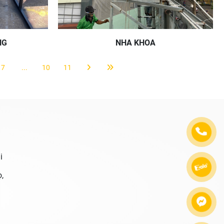
NG
NHA KHOA
7
...
10
11
i
,