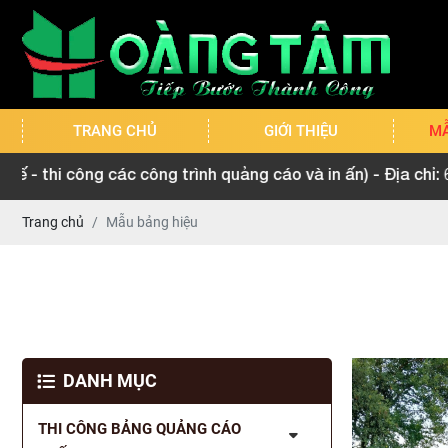
TRANG CHỦ
GIỚI THIỆU
MẪ
 công trình quảng cáo và in ấn) - Địa chỉ: 65 Nguyễn Văn K
Trang chủ
Mẫu bảng hiệu
DANH MỤC
THI CÔNG BẢNG QUẢNG CÁO