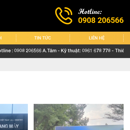
Hotline:
0908 206566
H
TIN TỨC
LIÊN HỆ
06566 A.Tâm - Kỹ thuật: 0961 678 778 - Thiết kế: 0968 72 8