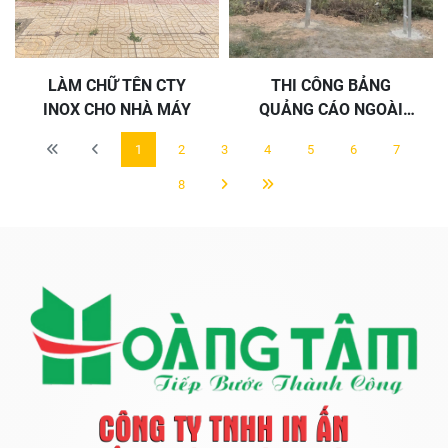
LÀM CHỮ TÊN CTY
THI CÔNG BẢNG
INOX CHO NHÀ MÁY
QUẢNG CÁO NGOÀI
TRỜI CHO CTY
1
2
3
4
5
6
7
8